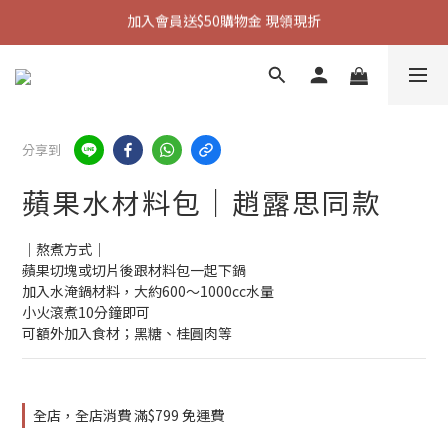
加入會員送$50購物金 現領現折
加入會員送$50購物金 現領現折
全館消費滿$799 免運費
全新會員制度！優惠多更多 點我了解
加入會員送$50購物金 現領現折
分享到
蘋果水材料包｜趙露思同款
│熬煮方式│
蘋果切塊或切片後跟材料包一起下鍋
加入水淹鍋材料，大約600～1000cc水量
小火滾煮10分鐘即可
可額外加入食材；黑糖、桂圓肉等
全店，全店消費 滿$799 免運費