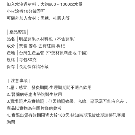
加入水淹過材料，大約600～1000cc水量
小火滾煮10分鐘即可
可額外加入食材；黑糖、桂圓肉等
│產品資訊│ 
品名 │明星蘋果水材料包（不含蘋果）
成分 │黃耆.麥冬.去籽紅棗.枸杞
產地 │台灣生產品管 (中藥材原料產地:中國)
規格 │每包30克
保存 │長期保存請冷藏
｜注意事項｜
1.忌：感冒、發炎期間.生理期期間不適合飲用
2..腎臟病等患者諮詢醫生飲用
3.賣場照片為實拍照，但因拍照效果、光線、顯示器可能有色差，
商品以實物為主圖片僅供參考
4..實際出貨有效期限皆大於180天.欲知當期現貨效期請傳訊客服
詢問