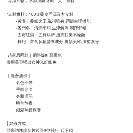
*零添加物，不添加防腐劑、人工香料
*真材實料，100％藥食同源漢方食材
	-黃耆：養氣之王.滋補強身.調節生理機能
	-麥門冬：清潤平順.生津解渴.潤澤舒暢
	-去籽紅棗：去籽烘焙.溫潤甘美不燥熱
	-枸杞：富含多種營養成分.養顏美容.滋補強身
 趙露思同款｜網路爆紅蘋果水
養顏美容喝出女神光好氣色
｜適合族群｜
	氣色不佳
	手腳冰冷
	身體虛弱
	時常熬夜
	銀髮熟齡保養
│熬煮方式│
蘋果切塊或切片後跟材料包一起下鍋