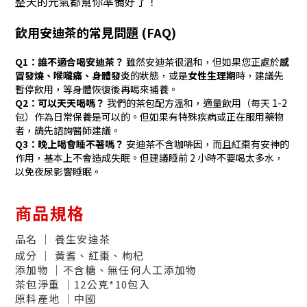
整天的元氣都幫你準備好了！
飲用安迪茶的常見問題 (FAQ)
Q1：誰不適合喝安迪茶？
雖然安迪茶很溫和，但如果您正處於
感
冒發燒、喉嚨痛、身體發炎
的狀態，或是
女性生理期
時，建議先
暫停飲用，等身體恢復後再喝來補養。
Q2：可以天天喝嗎？
我們的茶包配方溫和，適量飲用（每天 1-2
包）作為日常保養是可以的。但如果有特殊疾病或正在服用藥物
者，請先諮詢醫師建議。
Q3：晚上喝會睡不著嗎？
安迪茶不含咖啡因，而且紅棗有安神的
作用，基本上不會造成失眠。但建議睡前 2 小時不要喝太多水，
以免夜尿影響睡眠。
商品規格
品名 │ 養生安迪茶
成分 │ 黃耆、紅棗、枸杞
添加物
│不含糖、無任何人工添加物
茶包淨重 │12公克
*10包入
原料產地 │中國