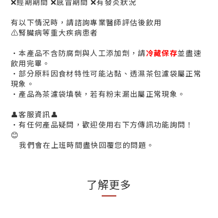
❌經期期間 ❌感冒期間 ❌有發炎狀況
有以下情況時，
請諮詢專業醫師評估後飲用
⚠️腎臟病等重大疾病患者
•本產品不含防腐劑與人工添加劑，
請
冷藏保存
並盡速
飲用完畢。
•部分原料因食材特性可能沾黏、透濕茶包濾袋屬正常
現象。
•產品為茶濾袋填裝，若有粉末漏出屬正常現象。
👤客服資訊👤
•有任何產品疑問，歡迎使用右下方傳訊功能詢問！
😊
我們會在上班時間盡快回覆您的問題。
了解更多