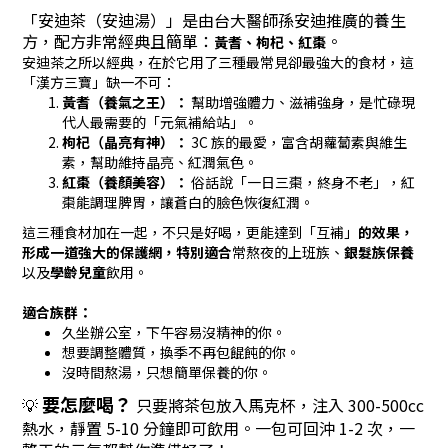
「安迪茶（安迪湯）」是由台大醫師孫安迪推廣的養生
方，配方非常經典且簡單：
。
黃耆、枸杞、紅棗
安迪茶之所以經典，在於它用了三種最常見卻最強大的食材，這
「漢方三寶」缺一不可：
黃耆（養氣之王）：
幫助增強體力、滋補強身，是忙碌現
代人最需要的「元氣補給站」。
枸杞（晶亮有神）：
3C 族的最愛，富含胡蘿蔔素與維生
素，幫助維持晶亮、紅潤氣色。
紅棗（養顏美容）：
俗話說「一日三棗，終身不老」，紅
棗能調理脾胃，讓蒼白的臉色恢復紅潤。
這三種食材加在一起，不只是好喝，更能達到「互補」
的效果，
形成一道強大的保護網，特別適合
常熬夜的上班族、
銀髮族保養
以及
學齡兒童
飲用。
適合族群：
久坐辦公室，下午容易沒精神的你。
想要調整體質，換季不再包餛飩的你。
沒時間熬湯，只想簡單保養的你。
要
怎
麼喝？
💡
只要將茶包放入馬克杯，注入 300-500cc
熱水，靜置 5-10 分鐘即可飲用。一包可回沖 1-2 次，一