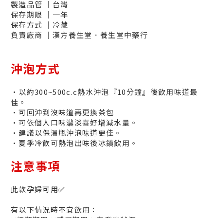
製造品管 │台灣
保存期限
│一年
保存方式
│冷藏
負責廠商
│漢方養生堂．養生堂中藥行
沖泡方式
•以約300~500c.c熱水沖泡『10分鐘』後飲用味道最
佳。
•可回沖到沒味道再更換茶包
•
可依個人口味濃淡喜好增減水量。
•建議以保溫瓶沖泡味道更佳。
•夏季冷飲可熱泡出味後冰鎮飲用。
注意事項
此款孕婦可用✅
有以下情況時不宜飲用：